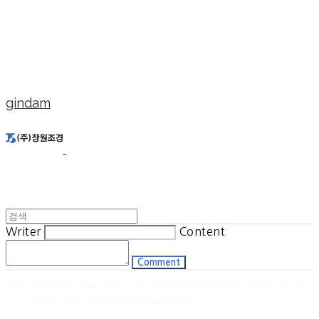
gindam
Writer
Content
Comment
상호: (주)장원조경 | 대표: 신경준, 최대림 | 개인정보관리책임자: 정승민 | 전화: 02-
578-4590 | 이메일: gindam@ejangwon.co.kr