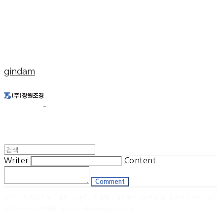
gindam
Writer
Content
Comment
상호: (주)장원조경 | 대표: 신경준, 최대림 | 개인정보관리책임자: 정승민 | 전화: 02-
578-4590 | 이메일: gindam@ejangwon.co.kr