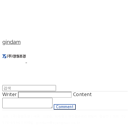
gindam
Writer
Content
Comment
상호: (주)장원조경 | 대표: 신경준, 최대림 | 개인정보관리책임자: 정승민 | 전화: 02-
578-4590 | 이메일: gindam@ejangwon.co.kr